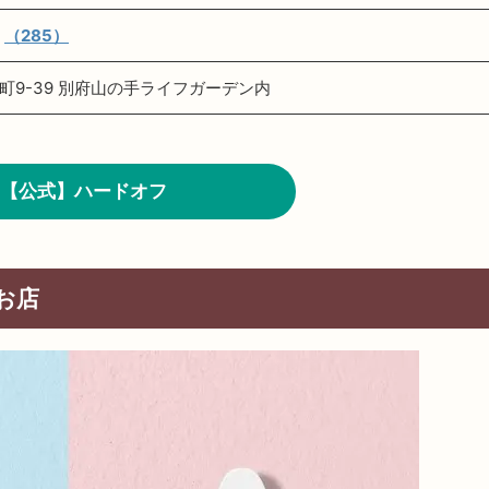
★
（285）
町9-39 別府山の手ライフガーデン内
【公式】ハードオフ
お店