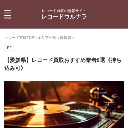
レコード買取の情報サイト
レコードウルナラ
レコード買取TOP
>
エリア一覧
>
愛媛県
>
【愛媛県】レコード買取おすすめ業者8選《持ち
込み可》