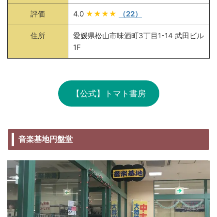
評価
4.0
★★★★
（22）
住所
愛媛県松山市味酒町3丁目1-14 武田ビル
1F
【公式】トマト書房
音楽基地円盤堂