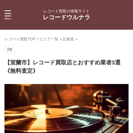
レコード買取の情報サイト
レコードウルナラ
レコード買取TOP
>
エリア一覧
>
北海道
>
【室蘭市】レコード買取店とおすすめ業者3選
《無料査定》