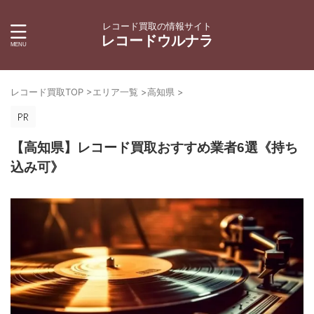
レコード買取の情報サイト
レコードウルナラ
レコード買取TOP
>
エリア一覧
>
高知県
>
【高知県】レコード買取おすすめ業者6選《持ち
込み可》