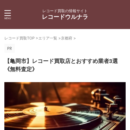
レコード買取の情報サイト
レコードウルナラ
レコード買取TOP
>
エリア一覧
>
京都府
>
【亀岡市】レコード買取店とおすすめ業者3選
《無料査定》