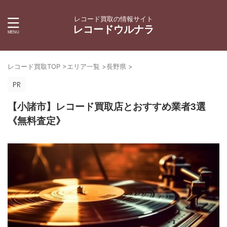
レコード買取の情報サイト
レコードウルナラ
レコード買取TOP
>
エリア一覧
>
長野県
>
【小諸市】レコード買取店とおすすめ業者3選
《無料査定》