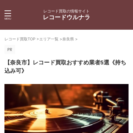
レコード買取の情報サイト
レコードウルナラ
レコード買取TOP
>
エリア一覧
>
奈良県
>
【奈良市】レコード買取おすすめ業者5選《持ち
込み可》