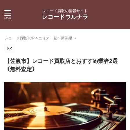
レコード買取の情報サイト
レコードウルナラ
レコード買取TOP
>
エリア一覧
>
新潟県
>
【佐渡市】レコード買取店とおすすめ業者2選
《無料査定》