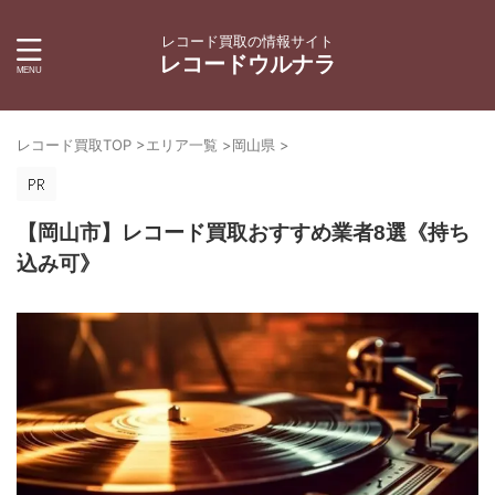
レコード買取の情報サイト
レコードウルナラ
レコード買取TOP
>
エリア一覧
>
岡山県
>
【岡山市】レコード買取おすすめ業者8選《持ち
込み可》