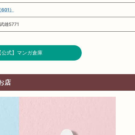
（601）
雄5771
【公式】マンガ倉庫
お店