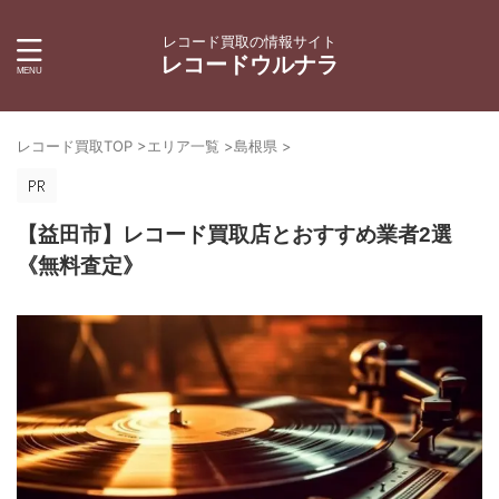
レコード買取の情報サイト
レコードウルナラ
レコード買取TOP
>
エリア一覧
>
島根県
>
【益田市】レコード買取店とおすすめ業者2選
《無料査定》