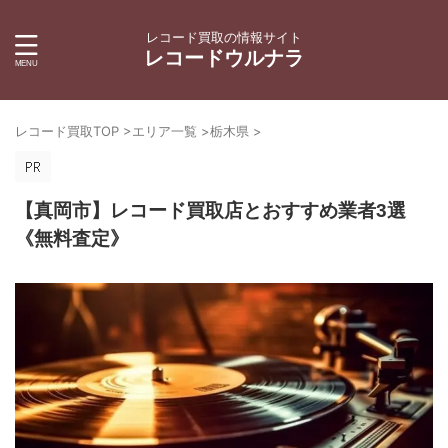
レコード買取の情報サイト
レコードウルナラ
レコード買取TOP
>
エリア一覧
>
栃木県
>
【真岡市】レコード買取店とおすすめ業者3選
《無料査定》