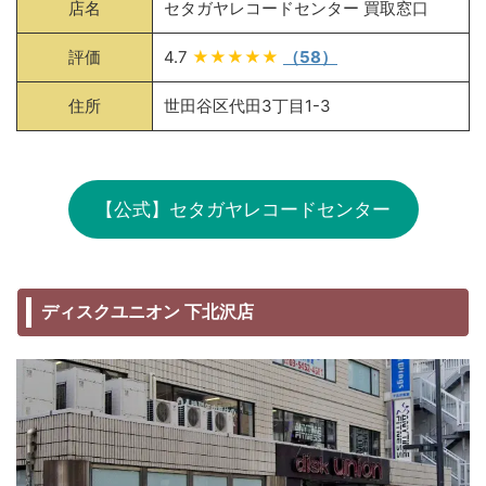
店名
セタガヤレコードセンター 買取窓口
評価
4.7
★★★★★
（58）
住所
世田谷区代田3丁目1-3
【公式】セタガヤレコードセンター
ディスクユニオン 下北沢店