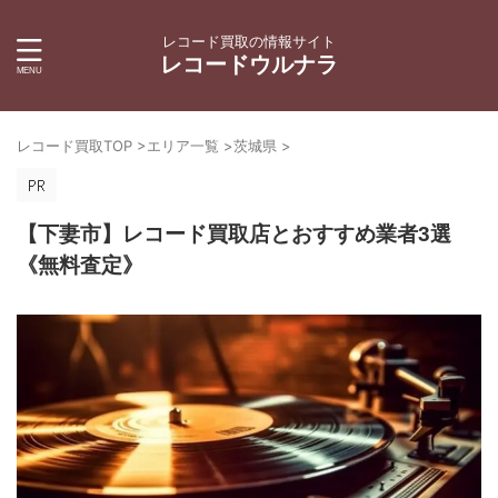
レコード買取の情報サイト
レコードウルナラ
レコード買取TOP
>
エリア一覧
>
茨城県
>
【下妻市】レコード買取店とおすすめ業者3選
《無料査定》