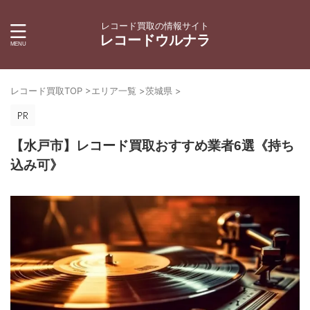
レコード買取の情報サイト
レコードウルナラ
レコード買取TOP
>
エリア一覧
>
茨城県
>
【水戸市】レコード買取おすすめ業者6選《持ち
込み可》