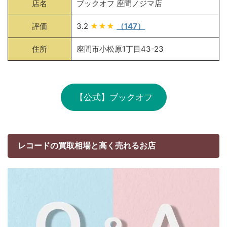
店名
ブックオフ 座間ノジマ店
評価
3.2
★★★
（147）
住所
座間市小松原1丁目43-23
【公式】ブックオフ
レコードの買取相場と高く売れるお店