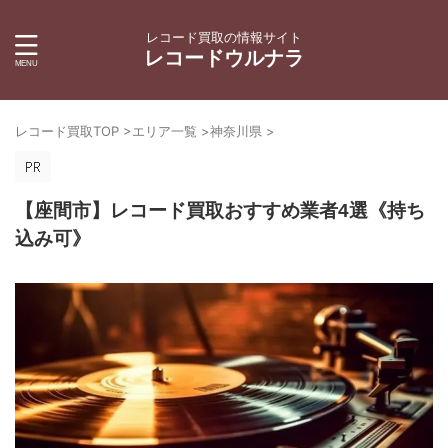
レコード買取の情報サイト
レコードウルナラ
レコード買取TOP
>
エリア一覧
>
神奈川県
>
【座間市】レコード買取おすすめ業者4選《持ち
込み可》