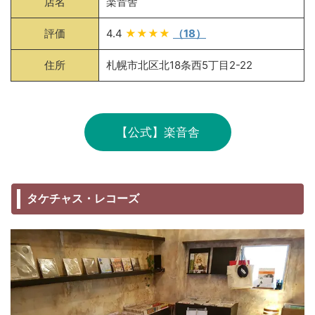
店名
楽音舎
評価
4.4
★★★★
（18）
住所
札幌市北区北18条西5丁目2-22
【公式】楽音舎
タケチャス・レコーズ