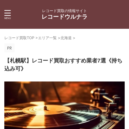
レコード買取の情報サイト
レコードウルナラ
レコード買取TOP
>
エリア一覧
>
北海道
>
【札幌駅】レコード買取おすすめ業者7選《持ち
込み可》