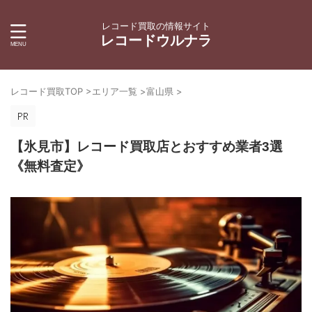
レコード買取の情報サイト
レコードウルナラ
レコード買取TOP
>
エリア一覧
>
富山県
>
【氷見市】レコード買取店とおすすめ業者3選
《無料査定》