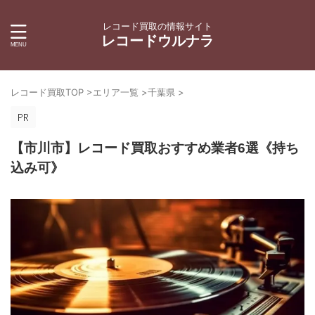
レコード買取の情報サイト
レコードウルナラ
レコード買取TOP
>
エリア一覧
>
千葉県
>
【市川市】レコード買取おすすめ業者6選《持ち
込み可》