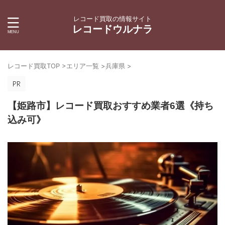
レコード買取の情報サイト
レコードウルナラ
レコード買取TOP
>
エリア一覧
>
兵庫県
>
【姫路市】レコード買取おすすめ業者6選《持ち
込み可》