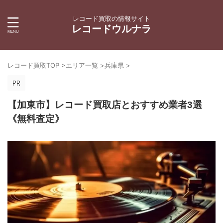
レコード買取の情報サイト
レコードウルナラ
レコード買取TOP
>
エリア一覧
>
兵庫県
>
【加東市】レコード買取店とおすすめ業者3選
《無料査定》