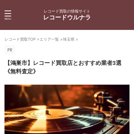
レコード買取の情報サイト
レコードウルナラ
レコード買取TOP
>
エリア一覧
>
埼玉県
>
【鴻巣市】レコード買取店とおすすめ業者3選
《無料査定》