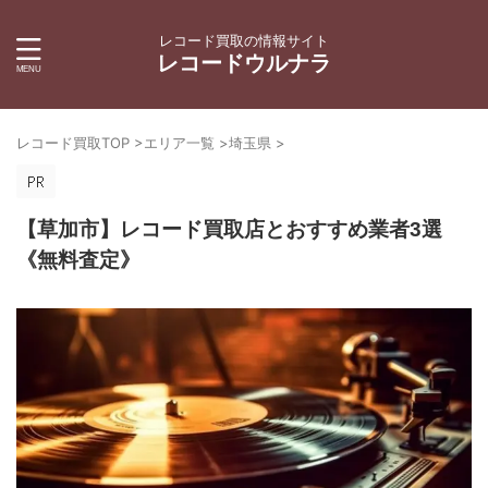
レコード買取の情報サイト
レコードウルナラ
レコード買取TOP
>
エリア一覧
>
埼玉県
>
【草加市】レコード買取店とおすすめ業者3選
《無料査定》