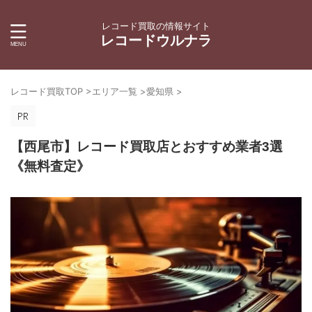
レコード買取の情報サイト
レコードウルナラ
レコード買取TOP
>
エリア一覧
>
愛知県
>
【西尾市】レコード買取店とおすすめ業者3選
《無料査定》