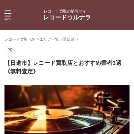
レコード買取の情報サイト
レコードウルナラ
レコード買取TOP
>
エリア一覧
>
愛知県
>
【日進市】レコード買取店とおすすめ業者3選
《無料査定》